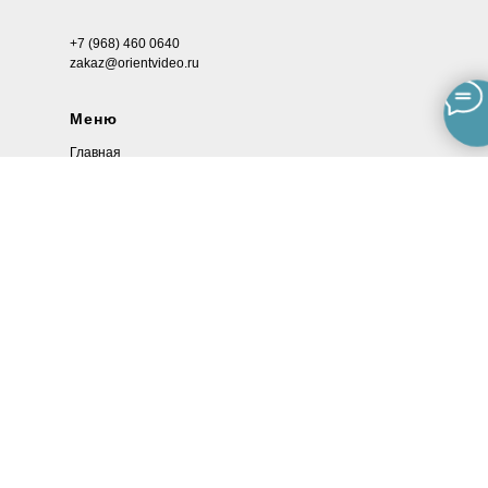
+7 (968) 460 0640
zakaz@orientvideo.ru
Меню
Главная
Каталог
О магазине
Доставка
Контакты
Каталог
Камеры видеонаблюдения
Видеорегистраторы
Блоки питания
POE-коммутаторы
Комплекты видеонаблюдения
Передатчики сигнала и питания
Муляжи камер видеонаблюдения