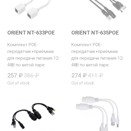
ORIENT NT-633POE
ORIENT NT-635POE
Комплект POE-
Комплект POE-
передатчик+приёмник
передатчик+приёмник
для передачи питания 12-
для передачи питания 12-
48В по витой паре
48В по витой паре
257
₽
386
₽
274
₽
411
₽
Out of stock
Out of stock