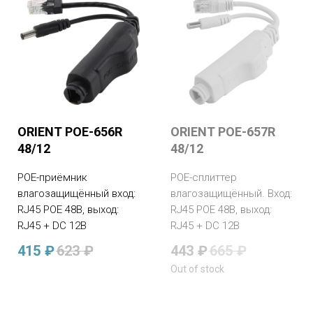
ORIENT POE-656R
ORIENT POE-657R
48/12
48/12
POE-приёмник
POE-сплиттер
влагозащищённый вход:
влагозащищённый. Вход:
RJ45 POE 48В, выход:
RJ45 POE 48В, выход:
RJ45 + DC 12В
RJ45 + DC 12В
415
₽
623
₽
443
₽
665
₽
Out of stock