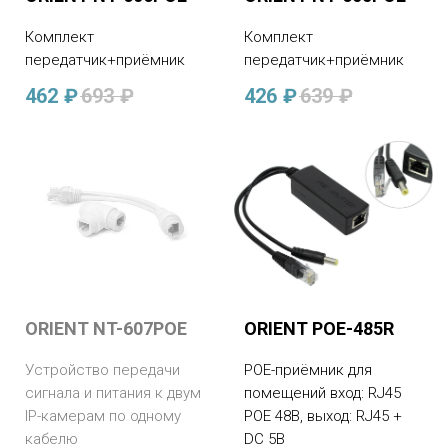
Комплект
Комплект
передатчик+приёмник
передатчик+приёмник
462
₽
693
₽
426
₽
639
₽
ORIENT NT-607POE
ORIENT POE-485R
Устройство передачи
POE-приёмник для
сигнала и питания к двум
помещений вход: RJ45
IP-камерам по одному
POE 48В, выход: RJ45 +
кабелю
DC 5В