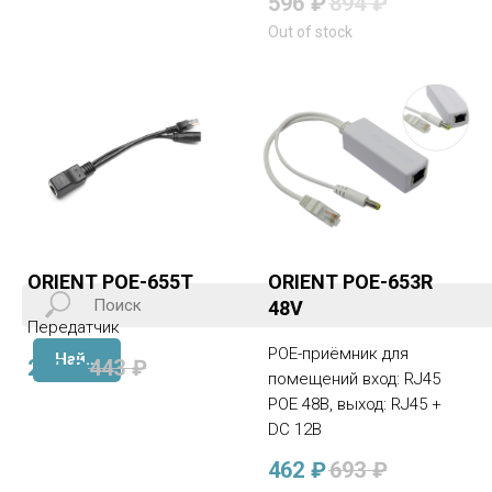
596
₽
894
₽
Out of stock
ORIENT POE-655T
ORIENT POE-653R
48V
Передатчик
POE-приёмник для
Найти
295
₽
443
₽
помещений вход: RJ45
POE 48В, выход: RJ45 +
DC 12В
462
₽
693
₽