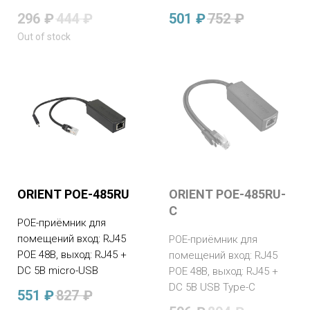
296
₽
444
₽
501
₽
752
₽
Out of stock
ORIENT POE-485RU
ORIENT POE-485RU-
C
POE-приёмник для
помещений вход: RJ45
POE-приёмник для
POE 48В, выход: RJ45 +
помещений вход: RJ45
DC 5В micro-USB
POE 48В, выход: RJ45 +
DC 5В USB Type-C
551
₽
827
₽