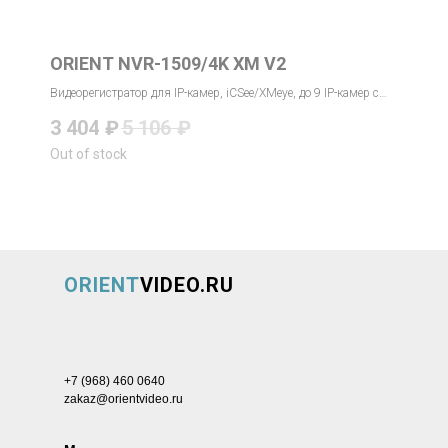
ORIENT NVR-1509/4K XM V2
Видеорегистратор для IP-камер, iCSee/XMeye, до 9 IP-камер с
разрешением до 8MP
3 404
₽
5 106
₽
Out of stock
ORIENT
VIDEO.RU
+7 (968) 460 0640
zakaz@orientvideo.ru