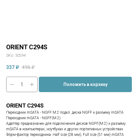
ORIENT C294S
SKU:
30294
337
₽
496
₽
Положить в корзину
ORIENT C294S
Переходник mSATA - NGFF M.2 подкл. диска NGFF к разъему mSATA
Переходник mSATA - NGFF(M.2)
Адаптер предназначен для подключения дисков NGFF(M.2) к разъёму
mSATA в компьютерах, ноутбуках и других портативных устройствах
Форм-фактор переходника: Half size (28 мм); Full size (51 мм) mSATA