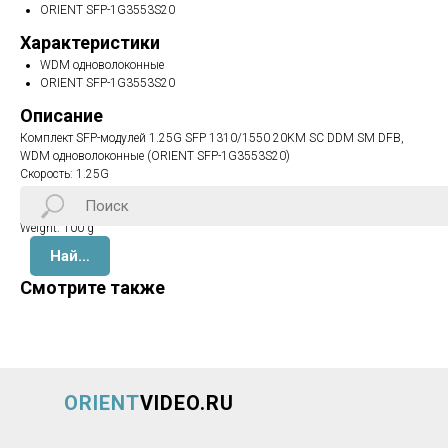
ORIENT SFP-1G3553S20
Характеристики
WDM одноволоконные
ORIENT SFP-1G3553S20
Описание
Комплект SFP-модулей 1.25G SFP 1310/1550 20KM SC DDM SM DFB,
WDM одноволоконные (ORIENT SFP-1G3553S20)
Скорость: 1.25G
Длина: 20км
lwh: 85x50x20 mm
Weight: 100 g
Найти
Смотрите также
ORIENT
VIDEO.RU