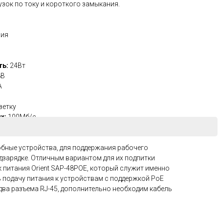
узок по току и короткого замыкания.
ния
ть:
24Вт
8В
А
зетку
х:
100Mб/с
x 45 x 30 мм
добные устройства, для поддержания рабочего
дзарядке. Отличным вариантом для их подпитки
 питания Orient SAP-48POE, который служит именно
ь подачу питания к устройствам с поддержкой PoE
два разъема RJ-45, дополнительно необходим кабель