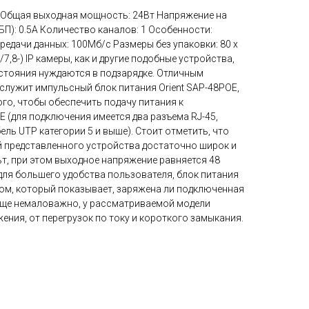
я Общая выходная мощность: 24Вт Напряжение на
 БП): 0.5А Количество каналов: 1 Особенности:
ередачи данных: 100Mб/с Размеры без упаковки: 80 x
+/7,8-) IP камеры, как и другие подобные устройства,
стояния нуждаются в подзарядке. Отличным
служит импульсный блок питания Orient SAP-48POE,
го, чтобы обеспечить подачу питания к
 (для подключения имеется два разъема RJ-45,
ль UTP категории 5 и выше). Стоит отметить, что
 представленного устройства достаточно широк и
ьт, при этом выходное напряжение равняется 48
, для большего удобства пользователя, блок питания
м, который показывает, заряжена ли подключенная
 еще немаловажно, у рассматриваемой модели
ения, от перегрузок по току и короткого замыкания.