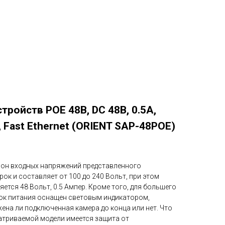
тройств POE 48В, DC 48В, 0.5А,
, Fast Ethernet (ORIENT SAP-48POE)
азон входных напряжений представленного
ок и составляет от 100 до 240 Вольт, при этом
ется 48 Вольт, 0.5 Aмпер. Кроме того, для большего
лок питания оснащен световым индикатором,
ена ли подключенная камера до конца или нет. Что
атриваемой модели имеется защита от