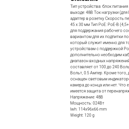
Тип устройства: блок питани
выходе: 48В Ток нагрузки (для
адаптер в розетку Скорость п
45 x 30 мм Тип PoE: PoE-B (4,5
для поддержания рабочего со
вариантом для их подпитки по
который служит именно для то
устройствам с поддержкой PoE
дополнительно необходим кабе
диапазон входных напряжений
составляет от 100 до 240 Вол
Вольт, 0.5 Aмпер. Кроме того
оснащен световым индикаторо
камера до конца или нет. Что
имеется защита от перенапряж
Напряжение: 48В
Мощность: 024Вт
lwh: 114x96x66 mm
Weight: 120 g