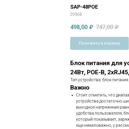
SAP-48POE
29968
498,00
₽
747,00
₽
Положить в корзину
Блок питания для ус
24Вт, POE-B, 2xRJ45
Тип устройства: блок питания
Важно
Стоит отметить, что диап
устройства достаточно шир
выходное напряжение равня
удобства пользователя, б
который показывает, заряж
еще немаловажно, у рассм