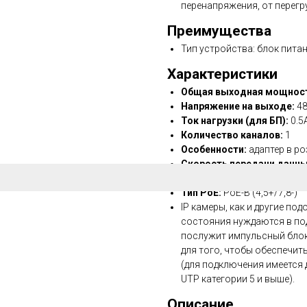
перенапряжения, от перегр
Преимущества
Тип устройства: блок пита
Характеристики
Общая выходная мощнос
Напряжение на выходе:
4
Ток нагрузки (для БП):
0.5
Количество каналов:
1
Особенности:
адаптер в ро
Скорость передачи данны
Размеры без упаковки:
80 
Тип PoE:
PoE-B (4,5+/7,8-)
IP камеры, как и другие по
состояния нуждаются в по
послужит импульсный блок
для того, чтобы обеспечит
(для подключения имеется 
UTP категории 5 и выше).
Описание