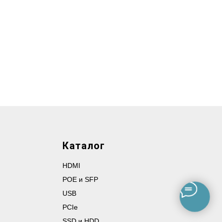
Каталог
HDMI
POE и SFP
USB
PCIe
SSD и HDD