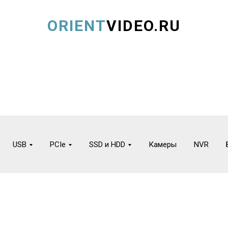
ORIENT
VIDEO.RU
USB
PCIe
SSD и HDD
Камеры
NVR