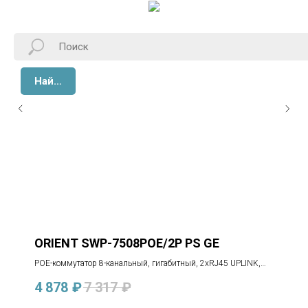
Найти
ORIENT SWP-7508POE/2P PS GE
POE-коммутатор 8-канальный, гигабитный, 2xRJ45 UPLINK,
POE-A, 120Вт
4 878
₽
7 317
₽