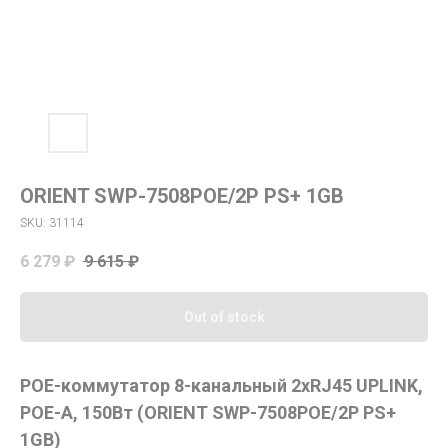
ORIENT SWP-7508POE/2P PS+ 1GB
SKU:
31114
6 279
₽
9 615
₽
Out of stock
POE-коммутатор 8-канальный 2xRJ45 UPLINK,
POE-A, 150Вт (ORIENT SWP-7508POE/2P PS+
1GB)