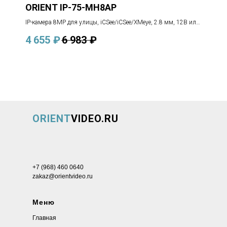
ORIENT IP-75-MH8AP
IP-камера 8MP для улицы, iCSee/iCSee/XMeye, 2.8 мм, 12В или
POE
4 655
₽
6 983
₽
ORIENT
VIDEO.RU
+7 (968) 460 0640
zakaz@orientvideo.ru
Меню
Главная