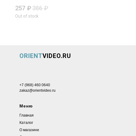
12-48В по витой паре
257
₽
386
₽
Out of stock
ORIENT
VIDEO.RU
+7 (968) 460 0640
zakaz@orientvideo.ru
Меню
Главная
Каталог
О магазине