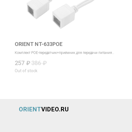
ORIENT NT-633POE
Комплект POE-передатчик+приёмник для передачи питания
12-48В по витой паре
257
₽
386
₽
Out of stock
ORIENT
VIDEO.RU