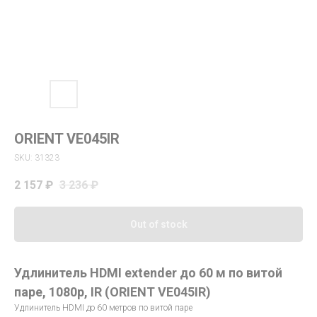
ORIENT VE045IR
SKU:
31323
2 157
₽
3 236
₽
Out of stock
Удлинитель HDMI extender до 60 м по витой
паре, 1080p, IR (ORIENT VE045IR)
Удлинитель HDMI до 60 метров по витой паре