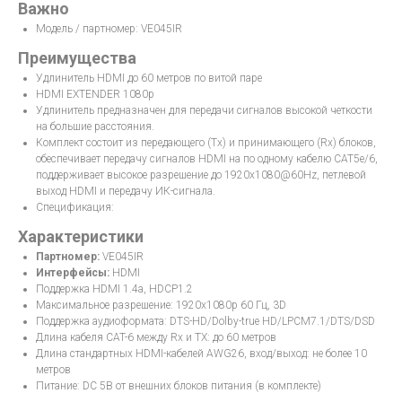
Важно
Модель / партномер: VE045IR
Преимущества
Удлинитель HDMI до 60 метров по витой паре
HDMI EXTENDER 1080p
Удлинитель предназначен для передачи сигналов высокой четкости
на большие расстояния.
Комплект состоит из передающего (Tx) и принимающего (Rx) блоков,
обеспечивает передачу сигналов HDMI на по одному кабелю CAT5e/6,
поддерживает высокое разрешение до 1920x1080@60Hz, петлевой
выход HDMI и передачу ИК-сигнала.
Спецификация:
Характеристики
Партномер:
VE045IR
Интерфейсы:
HDMI
Поддержка HDMI 1.4а, HDCP1.2
Максимальное разрешение: 1920x1080p 60 Гц, 3D
Поддержка аудиоформата: DTS-HD/Dolby-true HD/LPCM7.1/DTS/DSD
Длина кабеля CAT-6 между Rx и TX: до 60 метров
Длина стандартных HDMI-кабелей AWG26, вход/выход: не более 10
метров
Питание: DC 5В от внешних блоков питания (в комплекте)