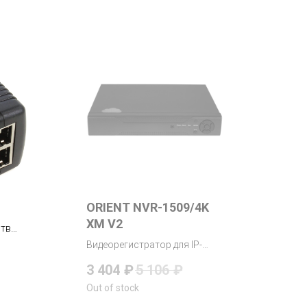
ORIENT NVR-1509/4K
XM V2
ств
т,
Видеорегистратор для IP-
et
камер, iCSee/XMeye, до 9 IP-
3 404
₽
5 106
₽
камер с разрешением до 8MP
Out of stock