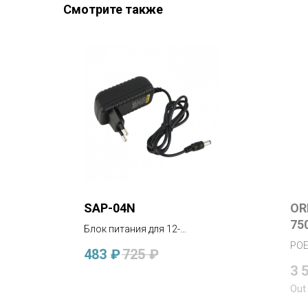
Смотрите также
SAP-04N
OR
75
Блок питания для 12-
вольтовых устройств DC 12В,
POE
483
₽
725
₽
2А, 24Вт, штекер 2.1x5.5 мм
кан
3 
POE
Out 