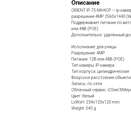
Описание
ORIENT IP-75-MH4CP — ip-каме
разрешение 4MP 2560x1440 (
Поддерживает питание по витой
или 48В (POE)
Дополнительно: удалённый дост
Исполнение: для улицы
Разрешение: 4MP
Питание: 12В или 48В (POE)
Тип камеры: IP-камера
Тип корпуса: цилиндрическая
Фокусное расстояние объекти
Запись: по сети
Облачный сервис: iCSee/XMey
Цвет: белый
LxWxH: 234x120x120 mm
Weight: 540 g