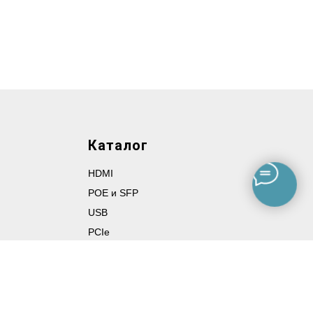
Каталог
HDMI
POE и SFP
USB
PCIe
SSD и HDD
Камеры
NVR
Блоки питания