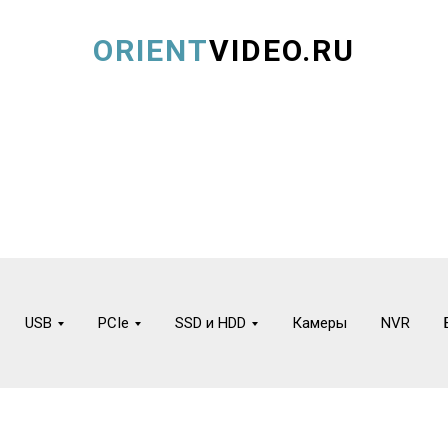
ORIENT
VIDEO.RU
USB
PCIe
SSD и HDD
Камеры
NVR