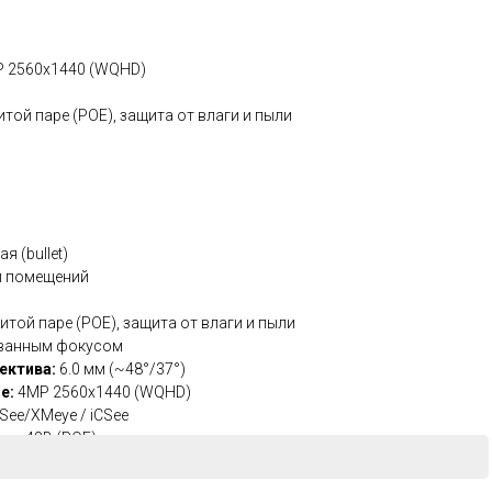
P 2560x1440 (WQHD)
той паре (POE), защита от влаги и пыли
я (bullet)
и помещений
итой паре (POE), защита от влаги и пыли
ванным фокусом
ектива:
6.0 мм (~48°/37°)
е:
4MP 2560x1440 (WQHD)
CSee/XMeye / iCSee
или 48В (POE)