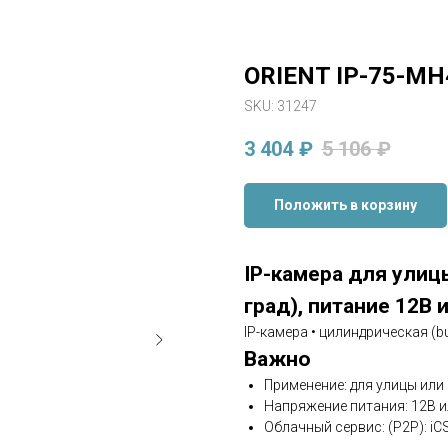
ORIENT IP-75-M
SKU:
31247
3 404
₽
5 106
₽
Положить в корзину
IP-камера для улицы
град), питание 12В 
IP-камера • цилиндрическая (bu
Важно
Применение: для улицы ил
Напряжение питания: 12В и
Облачный сервис: (P2P): iC