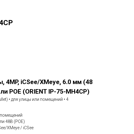
H4CP
, 4MP, iCSee/XMeye, 6.0 мм (48
или POE (ORIENT IP-75-MH4CP)
llet) • для улицы или помещений • 4
и помещений
ли 48В (POE)
See/XMeye / iCSee