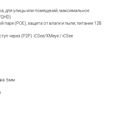
ра, для улицы или помещений, максимальное
WQHD)
 паре (POE), защита от влаги и пыли; питание 12В
уп через (P2P): iCSee/XMeye / iCSee
ва: 6мм
e