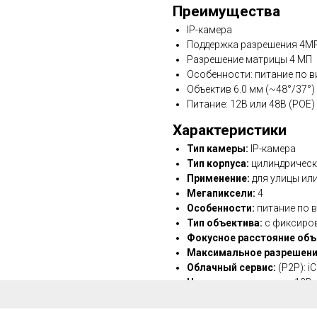
Преимущества
IP-камера
Поддержка разрешения 4M
Разрешение матрицы 4 МП
Особенности: питание по ви
Объектив 6.0 мм (~48°/37°)
Питание: 12В или 48В (POE)
Характеристики
Тип камеры:
IP-камера
Тип корпуса:
цилиндрическа
Применение:
для улицы ил
Мегапиксели:
4
Особенности:
питание по в
Тип объектива:
с фиксиро
Фокусное расстояние объ
Максимальное разрешени
Облачный сервис:
(P2P): i
Напряжение питания:
12В 
Цвет:
белый