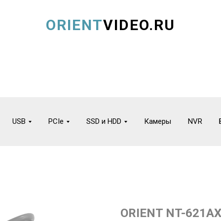
ORIENT
VIDEO.RU
USB
PCIe
SSD и HDD
Камеры
NVR
ORIENT NT-621A