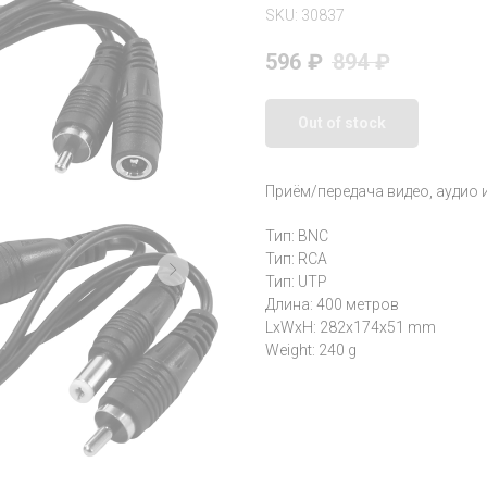
SKU:
30837
596
₽
894
₽
Out of stock
Приём/передача видео, аудио 
Тип: BNC
Тип: RCA
Тип: UTP
Длина: 400 метров
LxWxH: 282x174x51 mm
Weight: 240 g