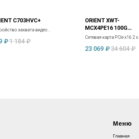
IENT C703HVC+
ORIENT XWT-
MCX4PE16 100G
ройство захвата видео
2QSFP28
I -> USB 2.0, 1080p/60Hz
Сетевая карта PCIe x16 2 x
9
₽
1 184
₽
QSFP28 100GbE Server NIC
23 069
₽
34 604
₽
Меню
Главная