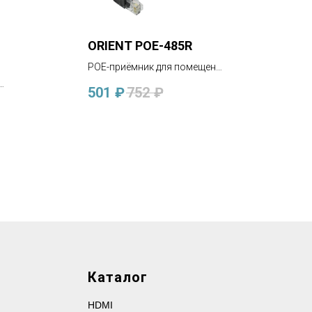
ORIENT POE-485R
POE-приёмник для помещений
вход: RJ45 POE 48В, выход:
501
₽
752
₽
RJ45 + DC 5В
Каталог
HDMI