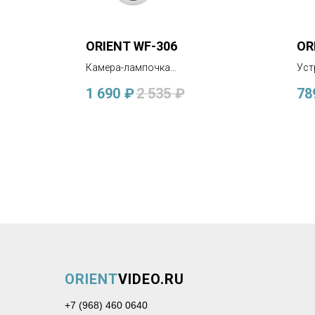
ORIENT WF-306
OR
Камера-лампочка
Уст
беспроводная с
HDM
1 690
₽
2 535
₽
78
микрофоном, 3MP,
iCSee/iCSee/XMeye, динамик,
microSD, 220В
ORIENT
VIDEO.RU
+7 (968) 460 0640